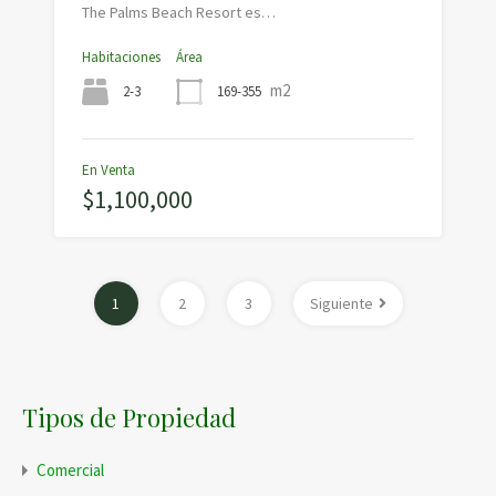
The Palms Beach Resort es…
Habitaciones
Área
m2
2-3
169-355
En Venta
$1,100,000
1
2
3
Siguiente
Tipos de Propiedad
Comercial