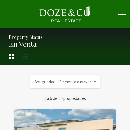
Property Status
En Venta
Antigüedad - De menor a mayor
1
a
6
de
14
propiedades