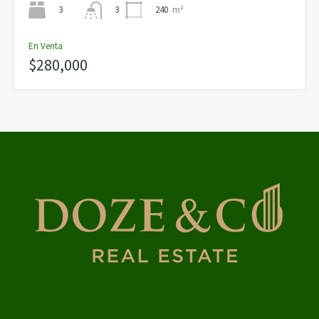
3
240
m²
3
En Venta
$280,000