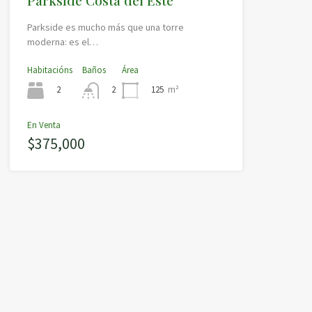
Parkside es mucho más que una torre
moderna: es el…
Habitacións
Baños
Área
2
125
m²
2
En Venta
$375,000