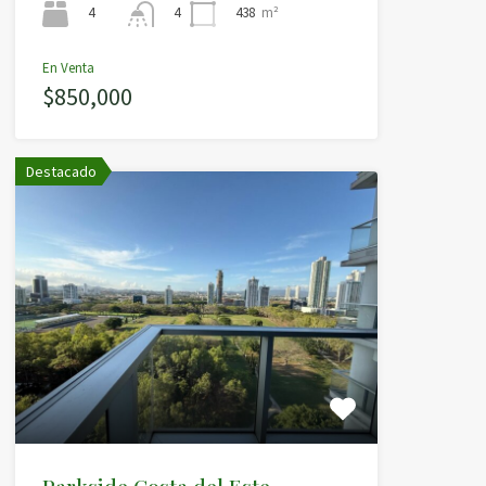
4
438
m²
4
En Venta
$850,000
Destacado
Parkside Costa del Este