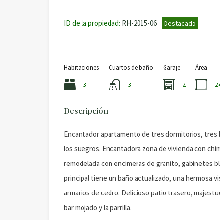
ID de la propiedad:
RH-2015-06
Destacado
Habitaciones
Cuartos de baño
Garaje
Área
3
3
2
2
Descripción
Encantador apartamento de tres dormitorios, tres 
los suegros. Encantadora zona de vivienda con chim
remodelada con encimeras de granito, gabinetes bl
principal tiene un baño actualizado, una hermosa vis
armarios de cedro. Delicioso patio trasero; majestuos
bar mojado y la parrilla.