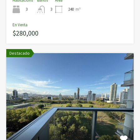
Habitacións
Baños
Área
3
240
m²
3
En Venta
$280,000
Destacado