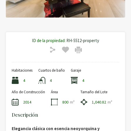
ID de la propiedad:
RH-5512-property
Habitaciones
Cuartos de baño
Garaje
4
4
4
Año de Construcción
Área
Tamaño del Lote
2014
800
m²
1,040.82
m²
Descripción
Elegancia clásica con esencia neoyorquina y